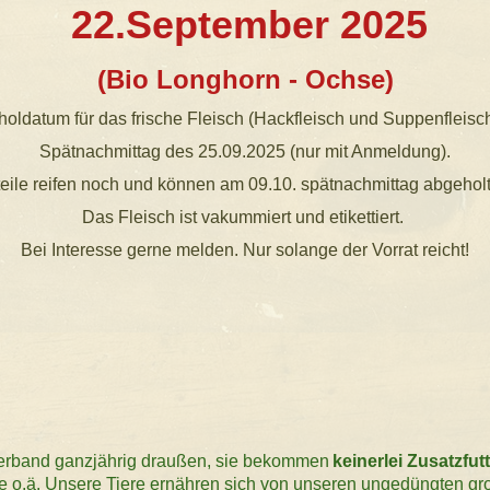
22.September 2025
(Bio Longhorn - Ochse)
oldatum für das frische Fleisch (Hackfleisch und Suppenfleisch
Spätnachmittag des 25.09.2025 (nur mit Anmeldung).
teile reifen noch und können am 09.10. spätnachmittag abgehol
Das Fleisch ist vakummiert und etikettiert.
Bei Interesse gerne melden. Nur solange der Vorrat reicht!
erband ganzjährig draußen, sie bekommen
keinerlei Zusatzfut
e o.ä. Unsere Tiere ernähren sich von unseren ungedüngten g