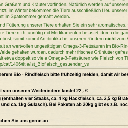
 an Gräßern und Kräuter vorfinden. Natürlich werden auf unseren
ritzt. Im Winter bekommen die Tiere ausschließlich Heu unsere
erst im Spätsommer gemäht werden.
nd Fütterung unserer Tiere erhalten Sie ein sehr aromatisches,
e Tiere nicht unnötig mit Medikamenten belastet, durch die ga
robust, somit kommt Antibiotika bei unseren Rindern
nicht
zum E
alt an wertvollen ungesättigten Omega-3-Fettsäuren im Bio-Rin
Weide gehalten wurden, dadurch mehr frisches Grünfutter gefr
lt etwa doppelt so viele Omega-3-Fettsäuren wie Fleisch von Tie
hp/cat/1406/title/Ist_Biofleisch_gesuender_ys
serem Bio - Rindfleisch bitte frühzeitig melden, damit wir b
et von unseren Weiderindern kostet 22,- €.
thalten vier Steaks, ca. 4 kg Hackfleisch, ca. 2,5 kg Brate
und ca. 1kg Gulasch). Bei Paketen ab 20kg gibt es z.B. no
chen Sie uns gerne an.