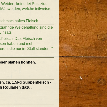
 Weiden, keinerlei Pestizide,
r Mähweiden, welche teilweise
 schmackhaftes Fleisch.
nzjährige Weidehaltung sind die
insatz.
dfleisch. Das Fleisch von
essen haben und mehr
ren, die nur im Stall standen. "
esser planen können.
n, ca. 1,5kg Suppenfleisch -
ch Rouladen dazu.