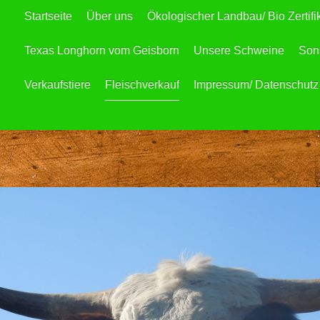
Startseite
Über uns
Ökologischer Landbau/ Bio Zertifi
Texas Longhorn vom Geisborn
Unsere Schweine
Sons
Verkaufstiere
Fleischverkauf
Impressum/ Datenschutz